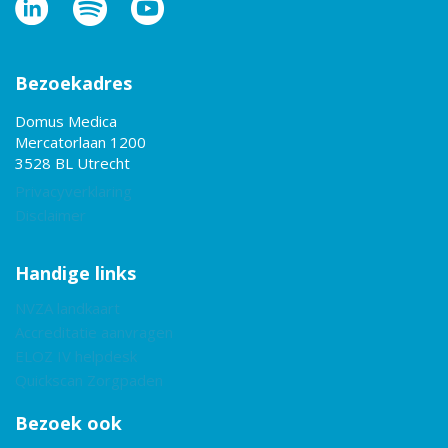
Bezoekadres
Domus Medica
Mercatorlaan 1200
3528 BL Utrecht
Privacyverklaring
Disclaimer
Handige links
NVZA landkaart
Accreditatie aanvragen
ELOZ IV helpdesk
Quickscan Zorgpaden
Bezoek ook