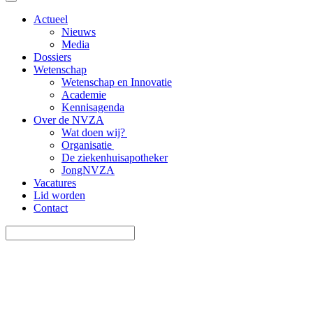
Actueel
Nieuws
Media
Dossiers
Wetenschap
Wetenschap en Innovatie
Academie
Kennisagenda
Over de NVZA
Wat doen wij?
Organisatie
De ziekenhuisapotheker
JongNVZA
Vacatures
Lid worden
Contact