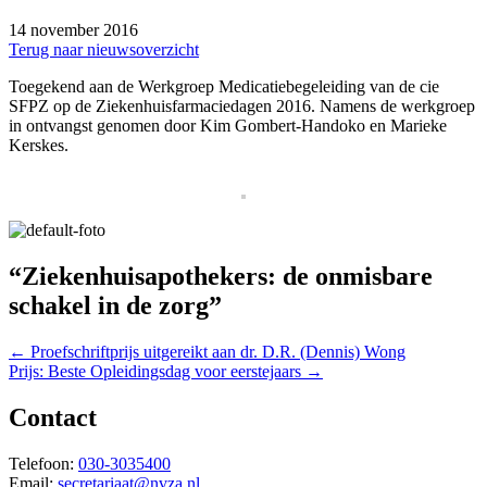
14 november 2016
Terug naar nieuwsoverzicht
Toegekend aan de Werkgroep Medicatiebegeleiding van de cie
SFPZ op de Ziekenhuisfarmaciedagen 2016. Namens de werkgroep
in ontvangst genomen door Kim Gombert-Handoko en Marieke
Kerskes.
“Ziekenhuisapothekers:
de onmisbare
schakel in de zorg”
Posts
← Proefschriftprijs uitgereikt aan dr. D.R. (Dennis) Wong
Prijs: Beste Opleidingsdag voor eerstejaars →
navigation
Contact
Telefoon:
030-3035400
Email:
secretariaat@nvza.nl